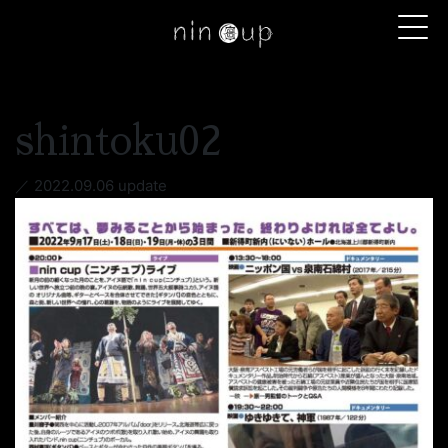
コンテンツへスキップ
shintoku02
／ 2022.09.06 update