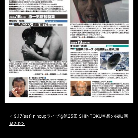
投稿ナビゲーション
9.17(sat) nincupライブ@第25回 SHINTOKU空想の森映画
祭2022