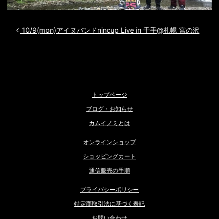
投稿ナビゲーション
10/9(mon)アイヌバンドnincup Live in 千手@札幌 宮の沢
トップページ
ブログ・お知らせ
カムイノミとは
オンラインショップ
ショッピングカート
通信販売の手順
プライバシーポリシー
特定商取引法に基づく表記
お問い合わせ