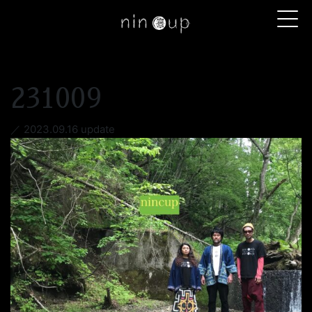
コンテンツへスキップ
231009
／ 2023.09.16 update