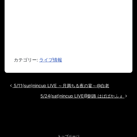
カテゴリー:
ライブ情報
投稿ナビゲーション
5/11(sun)nincup LIVE ～月満ちる夜の宴～@白老
5/24(sat)nincup LIVE@釧路 はぱぱかふぇ
トップページ