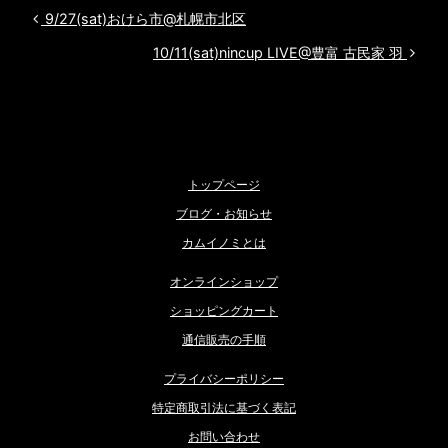
投稿ナビゲーション
9/27(sat)おけら市@札幌市北区
10/11(sat)nincup LIVE@豊富 古民家 羽
トップページ
ブログ・お知らせ
カムイノミとは
オンラインショップ
ショッピングカート
通信販売の手順
プライバシーポリシー
特定商取引法に基づく表記
お問い合わせ