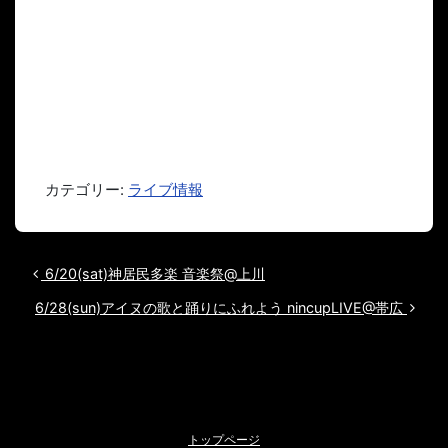
カテゴリー:
ライブ情報
投稿ナビゲーション
6/20(sat)神居民多楽 音楽祭@上川
6/28(sun)アイヌの歌と踊りにふれよう nincupLIVE@帯広
トップページ